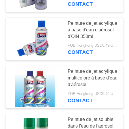
CONTACT
CONTRÔLE
DE
Peinture de jet acrylique
QUALITÉ
à base d'eau d'aérosol
d'OIN 350ml
FOB Hongkong USD0.49-USD0.59 per piece MOQ:12000pcs/1000ctns
CONTACTEZ-
CONTACT
NOUS
Peinture de jet acrylique
DEMANDEZ
multicolore à base d'eau
UNE
d'aérosol
CITATION
FOB Hongkong USD0.49-USD0.59 per piece MOQ:12000pcs/1000ctns
CONTACT
PLAN
Peinture de jet soluble
DU
dans l'eau de l'aérosol