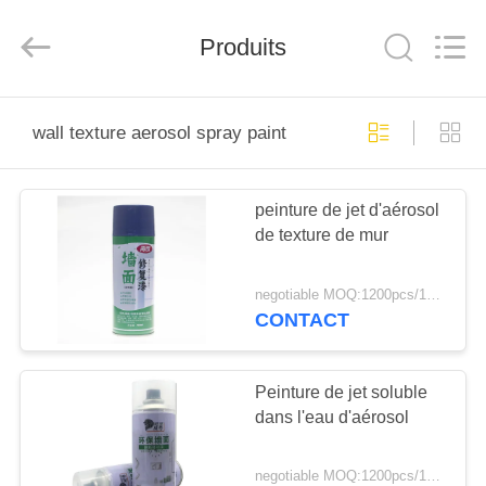
Anyang
Baide
Fine
Chemical
Produits
Co.,
Ltd..
All
Rights
MAISON
Reserved.
wall texture aerosol spray paint
PRODUITS
peinture de jet d'aérosol
de texture de mur
AU
SUJET
negotiable MOQ:1200pcs/100ctns pour chaque couleur
DE
CONTACT
NOUS
Peinture de jet soluble
dans l'eau d'aérosol
VISITE
D'USINE
negotiable MOQ:1200pcs/100ctns pour chaque couleur