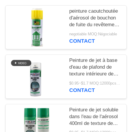
SITE
peinture caoutchoutée
d'aérosol de bouchon
PRIVACY
de fuite du revêtement
POLICY
400ml
negotiable MOQ:Négociable
CONTACT
Peinture de jet à base
d'eau de plafond de
texture intérieure de
mur
$0.95~$1.7 MOQ:12000pcs/1000ctns
CONTACT
Peinture de jet soluble
dans l'eau de l'aérosol
400ml de texture de
mur