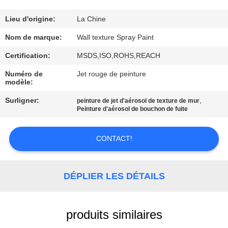
CONTRÔLE
Lieu d'origine:
La Chine
DE
Nom de marque:
Wall texture Spray Paint
QUALITÉ
Certification:
MSDS,ISO,ROHS,REACH
Numéro de
Jet rouge de peinture
modèle:
CONTACTEZ-
NOUS
Surligner:
,
peinture de jet d'aérosol de texture de mur
Peinture d'aérosol de bouchon de fuite
DEMANDEZ
CONTACT!
UNE
CITATION
DÉPLIER LES DÉTAILS
PLAN
produits similaires
DU