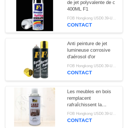
de jet polyvalente de c
400ML F1
FOB Hongkong USD0.39-USD0.59 per piece MOQ:12000pcs/500ctns
CONTACT
Anti peinture de jet
lumineuse corrosive
d'aérosol d'or
FOB Hongkong USD0.39-USD0.59 per piece MOQ:12000pcs/500ctns
CONTACT
Les meubles en bois
remplacent
rafraîchissent la
couleur de Brown de
FOB Hongkong USD0.39-USD0.59 per piece MOQ:12000pcs/500ctns
peinture de jet
CONTACT