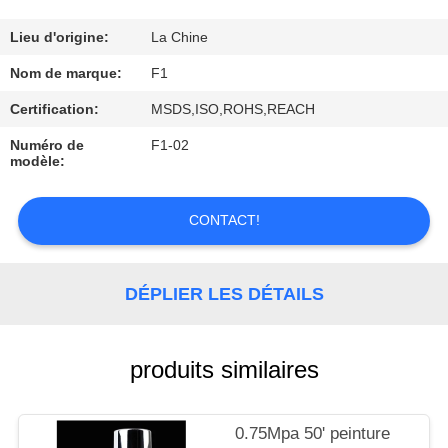
CONTRÔLE
Lieu d'origine:
La Chine
DE
Nom de marque:
F1
QUALITÉ
Certification:
MSDS,ISO,ROHS,REACH
Numéro de
F1-02
modèle:
CONTACTEZ-
NOUS
CONTACT!
DEMANDEZ
UNE
DÉPLIER LES DÉTAILS
CITATION
produits similaires
0.75Mpa 50' peinture