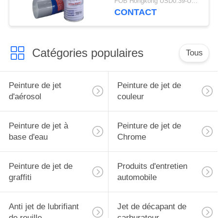
FOB Hongkong USD0.39-USD0.59 per piece MOQ:12000pcs/500ctns
CONTACT
Catégories populaires
Tous
Peinture de jet
Peinture de jet de
d'aérosol
couleur
Peinture de jet à
Peinture de jet de
base d'eau
Chrome
Peinture de jet de
Produits d'entretien
graffiti
automobile
Anti jet de lubrifiant
Jet de décapant de
de rouille
carburateur