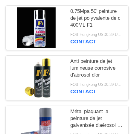
SITE
0.75Mpa 50' peinture
de jet polyvalente de c
PRIVACY
400ML F1
POLICY
FOB Hongkong USD0.39-USD0.59 per piece MOQ:12000pcs/500ctns
CONTACT
Anti peinture de jet
lumineuse corrosive
d'aérosol d'or
FOB Hongkong USD0.39-USD0.59 per piece MOQ:12000pcs/500ctns
CONTACT
Métal plaquant la
peinture de jet
galvanisée d'aérosol de
zinc