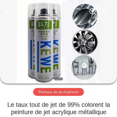
Anyang
Baide
Fine
Chemical
Co.,
Ltd..
All
Rights
MAISON
Reserved.
PRODUITS
AU
SUJET
DE
NOUS
Peinture de jet d'aérosol
VISITE
Le taux tout de jet de 99% colorent la
D'USINE
peinture de jet acrylique métallique