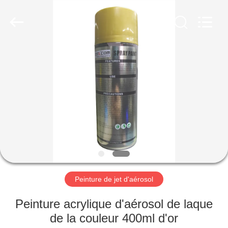
Anyang
Baide
Fine
Chemical
Co.,
Ltd..
All
Rights
MAISON
Reserved.
PRODUITS
AU
SUJET
DE
NOUS
Peinture de jet d'aérosol
VISITE
Peinture acrylique d'aérosol de laque
D'USINE
de la couleur 400ml d'or