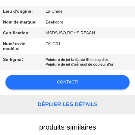
CONTRÔLE
Lieu d'origine:
La Chine
DE
Nom de marque:
Zeekcom
QUALITÉ
Certification:
MSDS,ISO,ROHS,REACH
Numéro de
ZK-G01
modèle:
CONTACTEZ-
NOUS
Surligner:
,
Peinture de jet brillante Shinning d'or
Peinture de jet d'aérosol de couleur d'or
DEMANDEZ
CONTACT!
UNE
CITATION
DÉPLIER LES DÉTAILS
PLAN
produits similaires
DU