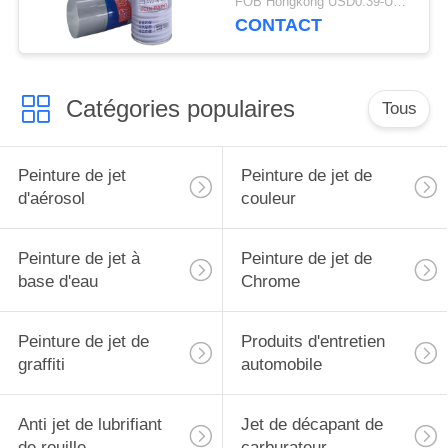
FOB Hongkong USD0.39-USD0.59 per piece MOQ:12000pcs/500ctns
CONTACT
Catégories populaires
Tous
Peinture de jet
Peinture de jet de
d'aérosol
couleur
Peinture de jet à
Peinture de jet de
base d'eau
Chrome
Peinture de jet de
Produits d'entretien
graffiti
automobile
Anti jet de lubrifiant
Jet de décapant de
de rouille
carburateur