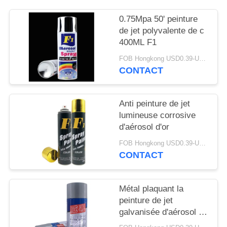
SITE
0.75Mpa 50' peinture
de jet polyvalente de c
PRIVACY
400ML F1
POLICY
FOB Hongkong USD0.39-USD0.59 per piece MOQ:12000pcs/500ctns
CONTACT
Anti peinture de jet
lumineuse corrosive
d'aérosol d'or
FOB Hongkong USD0.39-USD0.59 per piece MOQ:12000pcs/500ctns
CONTACT
Métal plaquant la
peinture de jet
galvanisée d'aérosol de
zinc