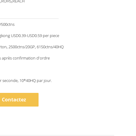
O,ROHS,REACH
/500ctns
kong USD0.39-USD0.59 per piece
rton, 2500ctns/20GP, 6150ctns/40HQ
 après confirmation d'ordre
r seconde, 10*40HQ par jour.
Contactez