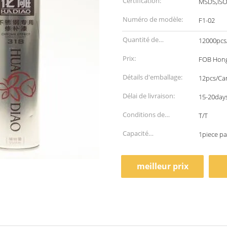
Certification:
MSDS,IS
Numéro de modèle:
F1-02
Quantité de
12000pcs
commande min:
Prix:
FOB Hong
Détails d'emballage:
12pcs/Ca
Délai de livraison:
15-20days
Conditions de
T/T
paiement:
Capacité
1piece pa
d'approvisionnement:
meilleur prix