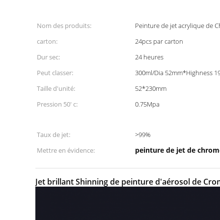
Nom des produits:
Peinture de jet acrylique de
carton:
24pcs par carton
Dur sec:
24 heures
Peut classer:
300ml/Dia 52mm*Highness 
Taille d'unité:
52*230mm
Pression 50' c:
0.75Mpa
Taux de jet:
>99%
peinture de jet de chrom
Mettre en évidence:
Jet brillant Shinning de peinture d'aérosol de Cr