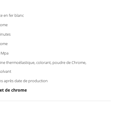
te en fer blanc
rome
inutes
rome
41Mpa
ine thermoélastique, colorant, poudre de Chrome,
solvant
ns après date de production
ffet de chrome