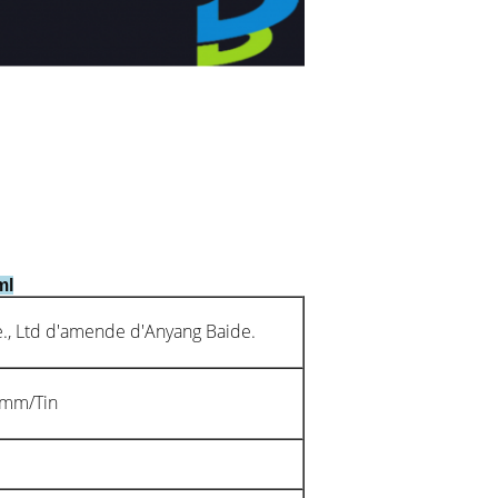
ml
e., Ltd d'amende d'Anyang Baide.
0mm/Tin