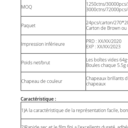
1250ctns/30000pcs
MOQ
3000ctns/72000pcs
24pcs/carton/270*
Paquet
Carton de Brown ou 
PRD : XX/XX/2020
Impression inférieure
EXP : XX/XX/2023
Les boîtes vides 64g
Poids net/brut
Boules chaque 5.5g 
Chapeaux brillants 
Chapeau de couleur
chapeaux
Caractéristique :
1)A la caractéristique de la représentation facile, bon
2)Rapide sec et le film fini a l'excellents dureté, adhér