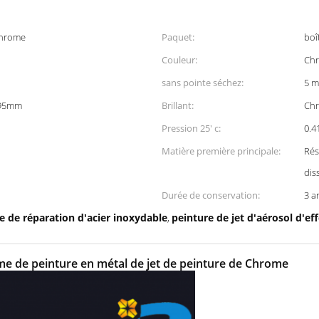
 Chrome
Paquet:
boî
Couleur:
Ch
sans pointe séchez:
5 m
195mm
Brillant:
Ch
Pression 25' c:
0.
Matière première principale:
Rés
dis
Durée de conservation:
3 a
e de réparation d'acier inoxydable
peinture de jet d'aérosol d'e
,
ome de peinture en métal de jet de peinture de Chrome