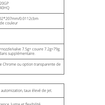
/20GP
/40HQ
202*207mm/0.0112cbm
de couleur
+nozzle/valve 7.5g+ couvre 7.2g=79g.
dans supplémentaire.
de Chrome ou option transparente de
 automization, taux élevé de jet.
ence, lustre et flexibilité