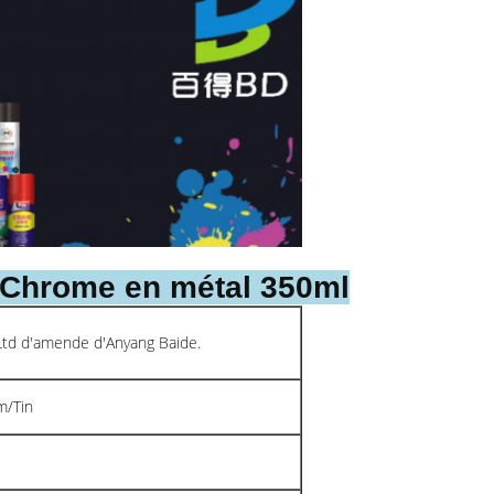
e Chrome en métal 350ml
 Ltd d'amende d'Anyang Baide.
m/Tin