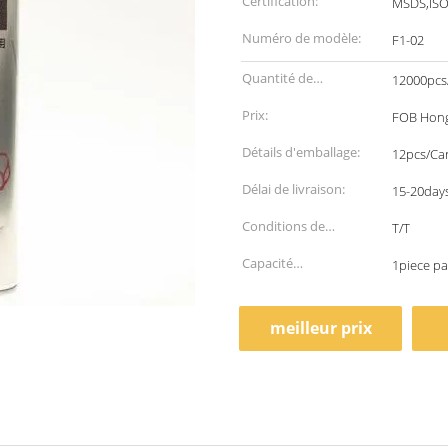
Certification:
MSDS,IS
Numéro de modèle:
F1-02
Quantité de
12000pcs
commande min:
Prix:
FOB Hong
Détails d'emballage:
12pcs/Ca
Délai de livraison:
15-20days
Conditions de
T/T
paiement:
Capacité
1piece pa
d'approvisionnement:
meilleur prix