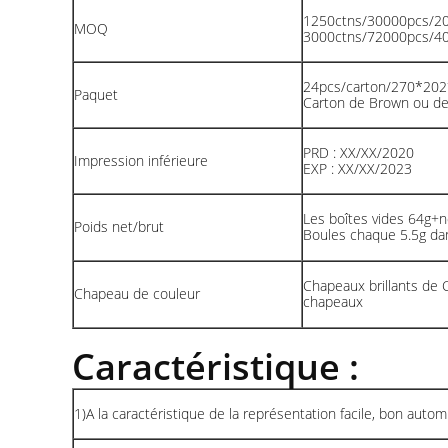
1250ctns/30000pcs/2
MOQ
3000ctns/72000pcs/
24pcs/carton/270*2
Paquet
Carton de Brown ou de
PRD : XX/XX/2020
Impression inférieure
EXP : XX/XX/2023
Les boîtes vides 64g+n
Poids net/brut
Boules chaque 5.5g da
Chapeaux brillants de
Chapeau de couleur
chapeaux
Caractéristique :
1)A la caractéristique de la représentation facile, bon automi