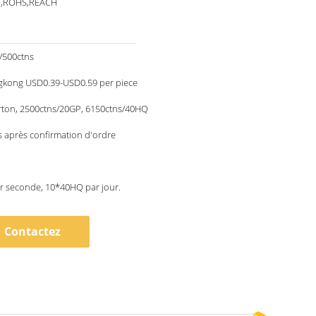
O,ROHS,REACH
/500ctns
kong USD0.39-USD0.59 per piece
rton, 2500ctns/20GP, 6150ctns/40HQ
 après confirmation d'ordre
r seconde, 10*40HQ par jour.
Contactez