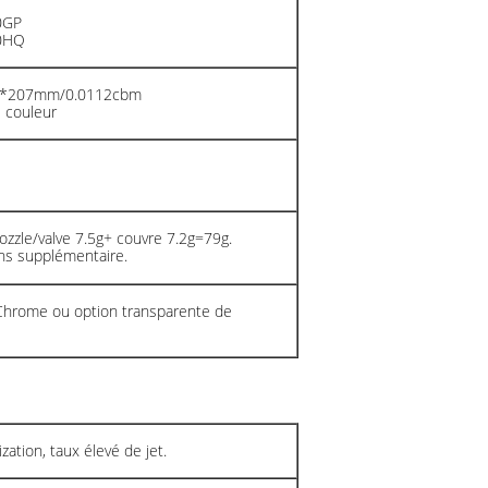
0GP
40HQ
02*207mm/0.0112cbm
 couleur
ozzle/valve 7.5g+ couvre 7.2g=79g.
ns supplémentaire.
 Chrome ou option transparente de
zation, taux élevé de jet.