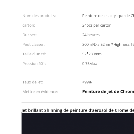
Nom des produits:
Peinture de jet acrylique de
carton:
24pcs par carton
Dur sec:
24 heures
Peut classer:
300ml/Dia 52mm*Highness 
Taille d'unité:
52*230mm
Pression 50' c:
0.75Mpa
Taux de jet:
>99%
Peinture de jet de Chrom
Mettre en évidence:
Jet brillant Shinning de peinture d'aérosol de Crome 