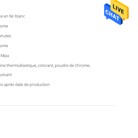
te en fer blanc
rome
inutes
rome
41Mpa
ine thermoélastique, colorant, poudre de Chrome,
solvant
ns après date de production