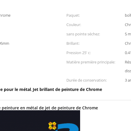
 Chrome
Paquet:
boî
Couleur:
Ch
sans pointe séchez:
5 m
195mm
Brillant:
Ch
Pression 25' c:
0.
Matière première principale:
Rés
dis
Durée de conservation:
3 a
e pour le métal
Jet brillant de peinture de Chrome
,
de peinture en métal de jet de peinture de Chrome