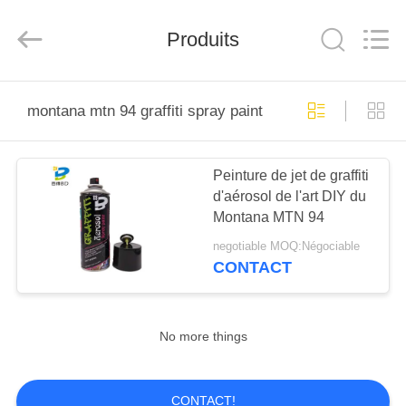
Anyang
Baide
Fine
Chemical
Produits
Co.,
Ltd..
All
Rights
MAISON
Reserved.
montana mtn 94 graffiti spray paint
PRODUITS
Peinture de jet de graffiti
d'aérosol de l'art DIY du
AU
Montana MTN 94
SUJET
negotiable MOQ:Négociable
DE
CONTACT
NOUS
No more things
VISITE
D'USINE
CONTACT!