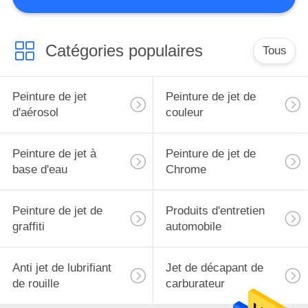
CONTRÔLE
DE
Catégories populaires
Tous
QUALITÉ
Peinture de jet
Peinture de jet de
CONTACTEZ-
d'aérosol
couleur
NOUS
Peinture de jet à
Peinture de jet de
base d'eau
Chrome
DEMANDEZ
UNE
Peinture de jet de
Produits d'entretien
CITATION
graffiti
automobile
PLAN
Anti jet de lubrifiant
Jet de décapant de
de rouille
carburateur
DU