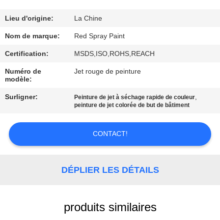
CONTRÔLE
Lieu d'origine:
La Chine
DE
Nom de marque:
Red Spray Paint
QUALITÉ
Certification:
MSDS,ISO,ROHS,REACH
Numéro de
Jet rouge de peinture
modèle:
CONTACTEZ-
NOUS
Surligner:
,
Peinture de jet à séchage rapide de couleur
peinture de jet colorée de but de bâtiment
DEMANDEZ
CONTACT!
UNE
CITATION
DÉPLIER LES DÉTAILS
PLAN
produits similaires
DU