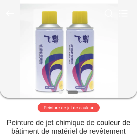
Anyang
Baide
Fine
Chemical
Co.,
Ltd..
All
Rights
MAISON
Reserved.
PRODUITS
AU
SUJET
DE
NOUS
Peinture de jet de couleur
VISITE
Peinture de jet chimique de couleur de
D'USINE
bâtiment de matériel de revêtement