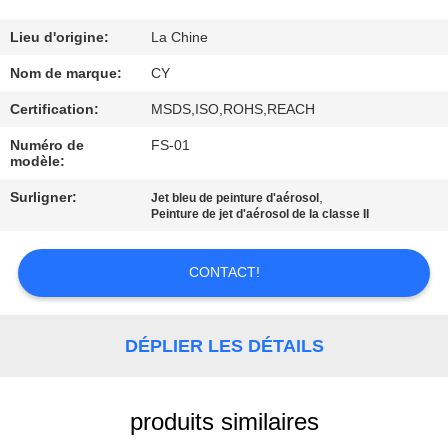
CONTRÔLE
Lieu d'origine:
La Chine
DE
Nom de marque:
CY
QUALITÉ
Certification:
MSDS,ISO,ROHS,REACH
Numéro de
FS-01
modèle:
CONTACTEZ-
NOUS
Surligner:
,
Jet bleu de peinture d'aérosol
Peinture de jet d'aérosol de la classe II
DEMANDEZ
CONTACT!
UNE
CITATION
DÉPLIER LES DÉTAILS
PLAN
produits similaires
DU