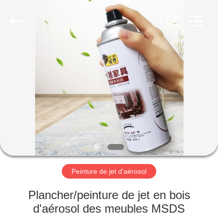
Anyang
Baide
Fine
Chemical
Co.,
Ltd..
All
Rights
MAISON
Reserved.
PRODUITS
AU
SUJET
DE
NOUS
Peinture de jet d'aérosol
VISITE
Plancher/peinture de jet en bois
D'USINE
d'aérosol des meubles MSDS