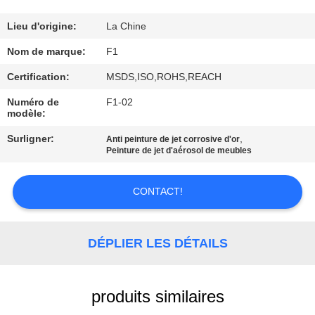
CONTRÔLE
Lieu d'origine:
La Chine
DE
Nom de marque:
F1
QUALITÉ
Certification:
MSDS,ISO,ROHS,REACH
Numéro de
F1-02
modèle:
CONTACTEZ-
NOUS
Surligner:
,
Anti peinture de jet corrosive d'or
Peinture de jet d'aérosol de meubles
DEMANDEZ
CONTACT!
UNE
CITATION
DÉPLIER LES DÉTAILS
PLAN
produits similaires
DU