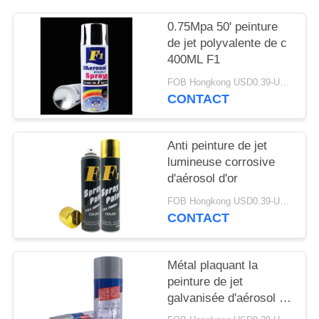
SITE
0.75Mpa 50' peinture
de jet polyvalente de c
PRIVACY
400ML F1
POLICY
FOB Hongkong USD0.39-USD0.59 per piece MOQ:12000pcs/500ctns
CONTACT
Anti peinture de jet
lumineuse corrosive
d'aérosol d'or
FOB Hongkong USD0.39-USD0.59 per piece MOQ:12000pcs/500ctns
CONTACT
Métal plaquant la
peinture de jet
galvanisée d'aérosol de
zinc