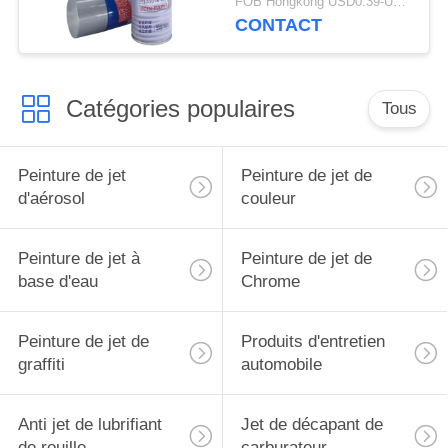
FOB Hongkong USD0.39-USD0.59 per piece MOQ:12000pcs/500ctns
CONTACT
Catégories populaires
Tous
Peinture de jet
Peinture de jet de
d'aérosol
couleur
Peinture de jet à
Peinture de jet de
base d'eau
Chrome
Peinture de jet de
Produits d'entretien
graffiti
automobile
Anti jet de lubrifiant
Jet de décapant de
de rouille
carburateur