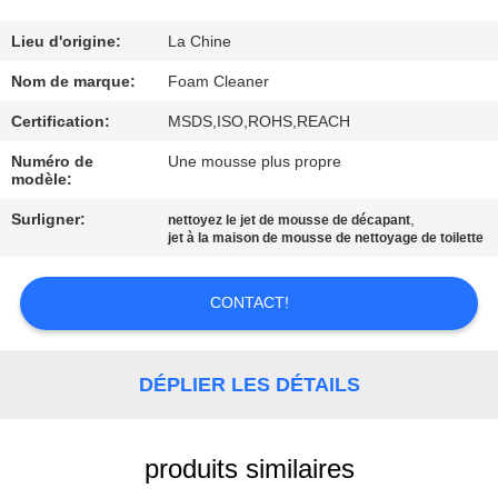
CONTRÔLE
Lieu d'origine:
La Chine
DE
Nom de marque:
Foam Cleaner
QUALITÉ
Certification:
MSDS,ISO,ROHS,REACH
Numéro de
Une mousse plus propre
modèle:
CONTACTEZ-
NOUS
Surligner:
,
nettoyez le jet de mousse de décapant
jet à la maison de mousse de nettoyage de toilette
DEMANDEZ
CONTACT!
UNE
CITATION
DÉPLIER LES DÉTAILS
PLAN
produits similaires
DU