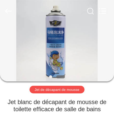
Anyang
Baide
Fine
Chemical
Co.,
Ltd..
All
Rights
MAISON
Reserved.
PRODUITS
AU
SUJET
DE
NOUS
Jet de décapant de mousse
VISITE
Jet blanc de décapant de mousse de
D'USINE
toilette efficace de salle de bains