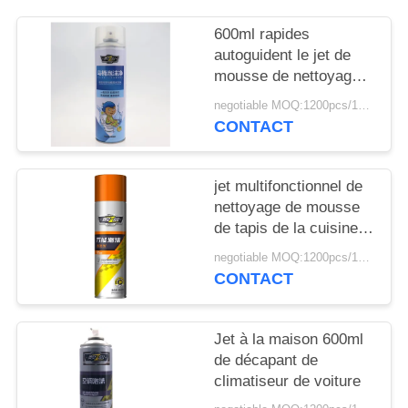
SITE
600ml rapides
autoguident le jet de
PRIVACY
mousse de nettoyage
POLICY
de toilette
negotiable MOQ:1200pcs/100ctns pour chaque couleur
CONTACT
jet multifonctionnel de
nettoyage de mousse
de tapis de la cuisine
600ml
negotiable MOQ:1200pcs/100ctns pour chaque couleur
CONTACT
Jet à la maison 600ml
de décapant de
climatiseur de voiture