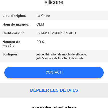
silicone
CONTRÔLE
Lieu d'origine:
La Chine
DE
QUALITÉ
Nom de marque:
OEM
Certification:
ISO/MSDS/ROHS/REACH
CONTACTEZ-
Numéro de
PR-01
modèle:
NOUS
Surligner:
,
jet de libération de moule de silicone
jet d'aérosol de lubrifiant de moule
DEMANDEZ
UNE
CONTACT!
CITATION
DÉPLIER LES DÉTAILS
PLAN
DU