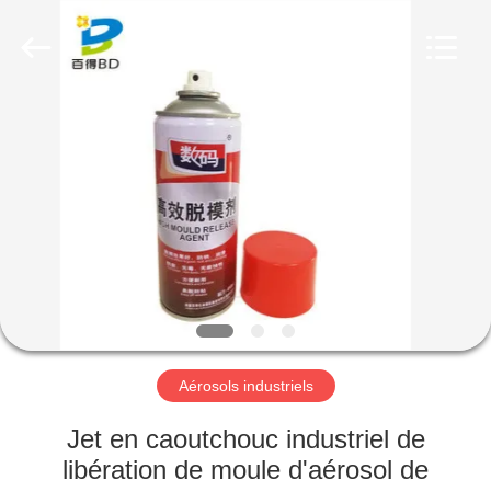
Anyang
Baide
Fine
Chemical
Co.,
Ltd..
All
Rights
MAISON
Reserved.
PRODUITS
AU
SUJET
DE
NOUS
Aérosols industriels
VISITE
Jet en caoutchouc industriel de
D'USINE
libération de moule d'aérosol de