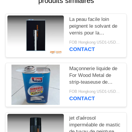
produits similaires
SITE
La peau facile loin
PRIVACY
peignent le solvant de
POLICY
vernis pour la
maçonnerie en bois en
FOB Hongkong USD1-USD3 per piece MOQ:1000pcs
métal
CONTACT
Maçonnerie liquide de
For Wood Metal de
strip-teaseuse de
décapant de gallon
FOB Hongkong USD1-USD3 per piece MOQ:1000pcs
CONTACT
jet d'aérosol
imperméable de mastic
de tuyau de peinture de