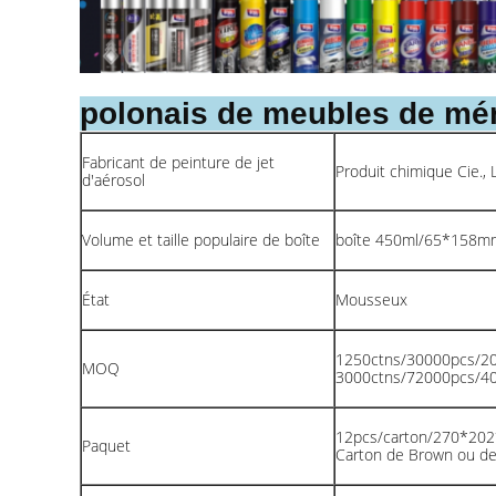
polonais de meubles de mén
Fabricant de peinture de jet
Produit chimique Cie.,
d'aérosol
Volume et taille populaire de boîte
boîte 450ml/65*158m
État
Mousseux
1250ctns/30000pcs/2
MOQ
3000ctns/72000pcs/
12pcs/carton/270*2
Paquet
Carton de Brown ou de