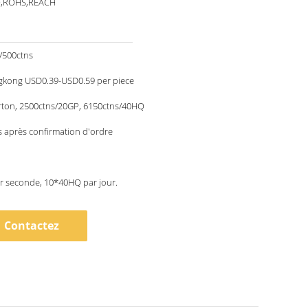
O,ROHS,REACH
/500ctns
kong USD0.39-USD0.59 per piece
rton, 2500ctns/20GP, 6150ctns/40HQ
 après confirmation d'ordre
r seconde, 10*40HQ par jour.
Contactez