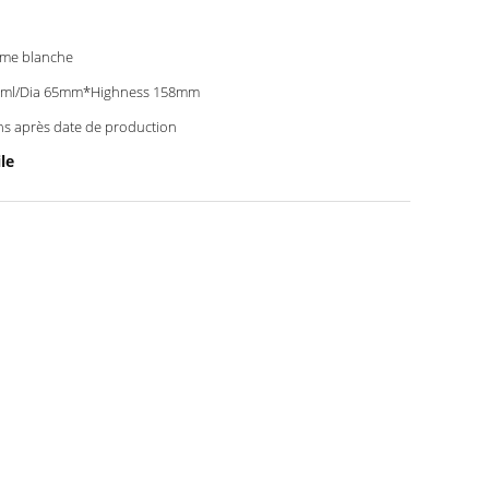
me blanche
0ml/Dia 65mm*Highness 158mm
ns après date de production
le