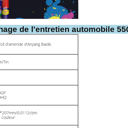
age de l'entretien automobile 55
 Ltd d'amende d'Anyang Baide.
m/Tin
0GP
40HQ
02*207mm/0.0112cbm
 couleur