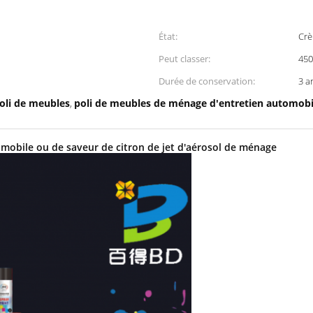
État:
Crè
Peut classer:
45
Durée de conservation:
3 a
poli de meubles
poli de meubles de ménage d'entretien automobi
,
mobile ou de saveur de citron de jet d'aérosol de ménage