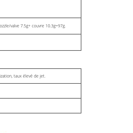
ozzle/valve 7.5g+ couvre 10.3g=97g.
zation, taux élevé de jet.
e