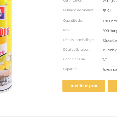
Certification:
MSDS,IS
Numéro de modèle:
FP-01
Quantité de
12000pcs
commande min:
Prix:
FOB Hong
Détails d'emballage:
12pcs/Ca
Délai de livraison:
15-20days
Conditions de
T/T
paiement:
Capacité
1piece pa
d'approvisionnement:
meilleur prix