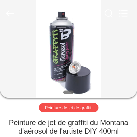
Anyang
Baide
Fine
Chemical
Co.,
Ltd..
All
Rights
MAISON
Reserved.
PRODUITS
AU
SUJET
DE
NOUS
Peinture de jet de graffiti
VISITE
Peinture de jet de graffiti du Montana
D'USINE
d'aérosol de l'artiste DIY 400ml