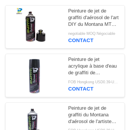
SITE
Peinture de jet de
graffiti d'aérosol de l'art
PRIVACY
DIY du Montana MTN
POLICY
94
negotiable MOQ:Négociable
CONTACT
Peinture de jet
acrylique à base d'eau
de graffiti de
revêtement
FOB Hongkong USD0.39-USD0.59 per piece MOQ:12000pcs/1000ctns
CONTACT
Peinture de jet de
graffiti du Montana
d'aérosol de l'artiste
DIY 400ml