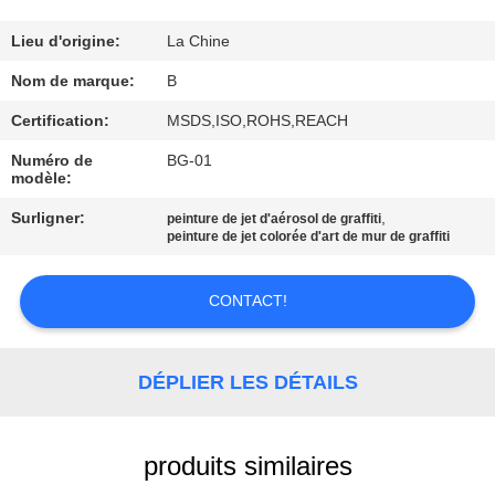
CONTRÔLE
Lieu d'origine:
La Chine
DE
Nom de marque:
B
QUALITÉ
Certification:
MSDS,ISO,ROHS,REACH
Numéro de
BG-01
modèle:
CONTACTEZ-
NOUS
Surligner:
,
peinture de jet d'aérosol de graffiti
peinture de jet colorée d'art de mur de graffiti
DEMANDEZ
CONTACT!
UNE
CITATION
DÉPLIER LES DÉTAILS
PLAN
produits similaires
DU