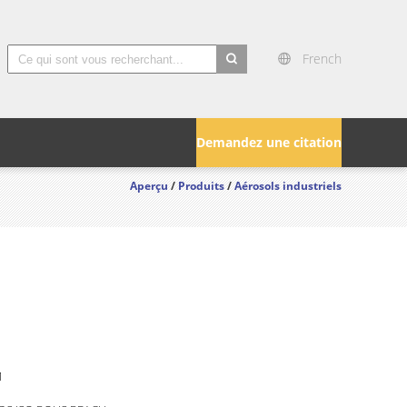
French
search
Demandez une citation
Aperçu
/
Produits
/
Aérosols industriels
M