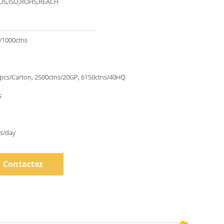
S,ISO,ROHS,REACH
/1000ctns
pcs/Carton, 2500ctns/20GP, 6150ctns/40HQ
s
s/day
Contactez