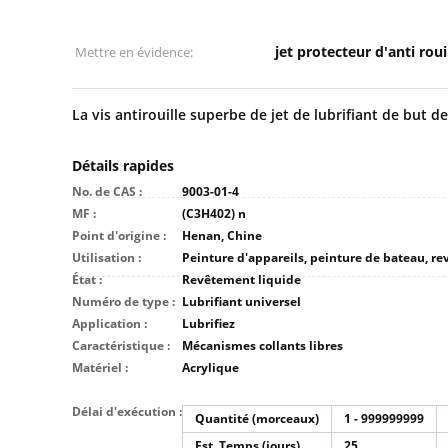
jet protecteur d'anti roui
Mettre en évidence:
La vis antirouille superbe de jet de lubrifiant de but d
Détails rapides
No. de CAS :
9003-01-4
MF :
(C3H402) n
Point d'origine :
Henan, Chine
Utilisation :
État :
Revêtement liquide
Numéro de type :
Lubrifiant universel
Application :
Lubrifiez
Caractéristique :
Mécanismes collants libres
Matériel :
Acrylique
Délai d'exécution :
Quantité (morceaux)
1 - 999999999
Est. Temps (jours)
25