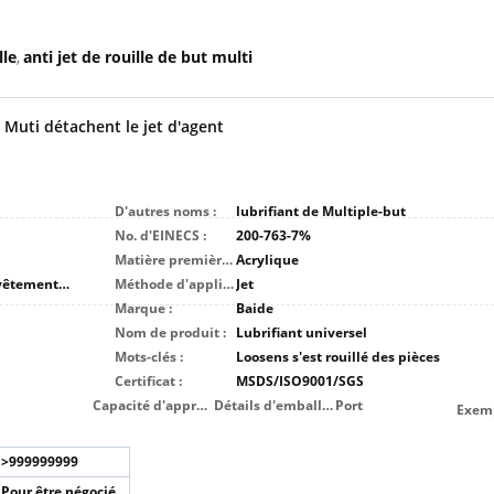
lle
anti jet de rouille de but multi
,
e Muti détachent le jet d'agent
D'autres noms :
lubrifiant de Multiple-but
No. d'EINECS :
200-763-7%
Matière première principale :
Acrylique
Peinture d'appareils, peinture de bateau, revêtement de construction, peinture de voiture, vernis isolant électrique, peinture de meubles, revêtement de papier, revêtement en plastique, peinture de marquage routier, revêtement en caoutchouc
Méthode d'application :
Jet
Marque :
Baide
Nom de produit :
Lubrifiant universel
Mots-clés :
Loosens s'est rouillé des pièces
Certificat :
MSDS/ISO9001/SGS
Capacité d'approvisionnement :
Détails d'emballage
Port
Exemp
>999999999
Pour être négocié