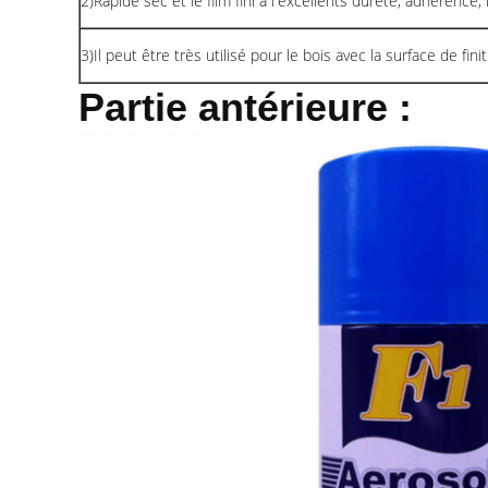
2)Rapide sec et le film fini a l'excellents dureté, adhérence, l
3)Il peut être très utilisé pour le bois avec la surface de fin
Partie antérieure :