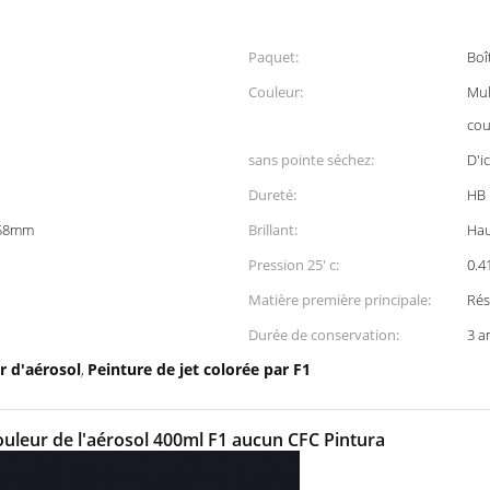
Paquet:
Boî
Couleur:
Mul
cou
sans pointe séchez:
D'i
Dureté:
HB
158mm
Brillant:
Hau
Pression 25' c:
0.
Matière première principale:
Rés
Durée de conservation:
3 a
r d'aérosol
Peinture de jet colorée par F1
,
couleur de l'aérosol 400ml F1 aucun CFC Pintura