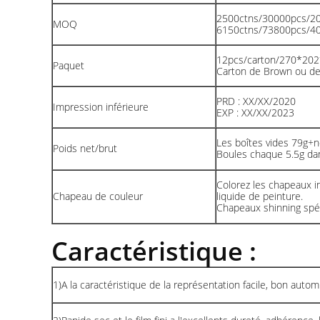
2500ctns/30000pcs/2
MOQ
6150ctns/73800pcs/
12pcs/carton/270*2
Paquet
Carton de Brown ou de
PRD : XX/XX/2020
Impression inférieure
EXP : XX/XX/2023
Les boîtes vides 79g+n
Poids net/brut
Boules chaque 5.5g da
Colorez les chapeaux in
Chapeau de couleur
liquide de peinture.
Chapeaux shinning spéc
Caractéristique :
1)A la caractéristique de la représentation facile, bon automi