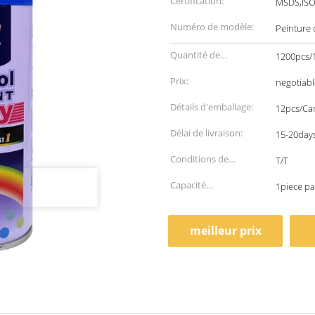
Certification:
MSDS,IS
Numéro de modèle:
Peinture 
Quantité de
1200pcs/
commande min:
Prix:
negotiabl
Détails d'emballage:
12pcs/Ca
Délai de livraison:
15-20days
Conditions de
T/T
paiement:
Capacité
1piece pa
d'approvisionnement:
meilleur prix