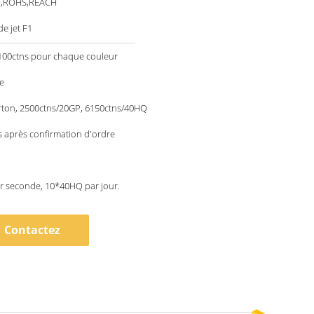
O,ROHS,REACH
de jet F1
100ctns pour chaque couleur
e
rton, 2500ctns/20GP, 6150ctns/40HQ
 après confirmation d'ordre
r seconde, 10*40HQ par jour.
Contactez