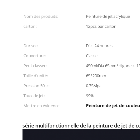
Nom des produits:
Peinture de jet acrylique
carton:
12pcs par carton
Dur sec:
D'ici 24 heures
Couverture:
Classe II
Peut classer:
450ml/Dia 65mm*Highness 
Taille d'unité:
65*200mm
Pression 50' c:
0.75Mpa
Taux de jet:
99%
Peinture de jet de couleu
Mettre en évidence:
série multifonctionnelle de la peinture de jet de 