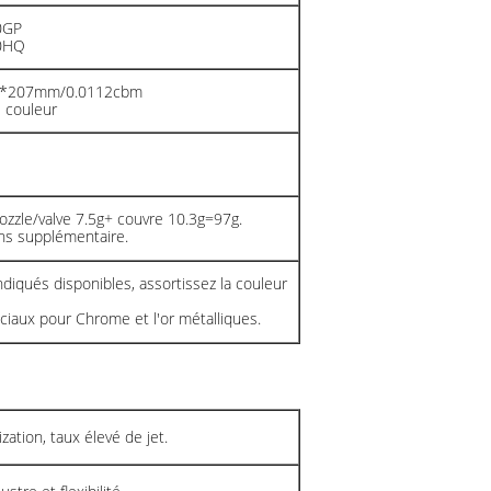
0GP
40HQ
02*207mm/0.0112cbm
 couleur
ozzle/valve 7.5g+ couvre 10.3g=97g.
ns supplémentaire.
diqués disponibles, assortissez la couleur
iaux pour Chrome et l'or métalliques.
zation, taux élevé de jet.